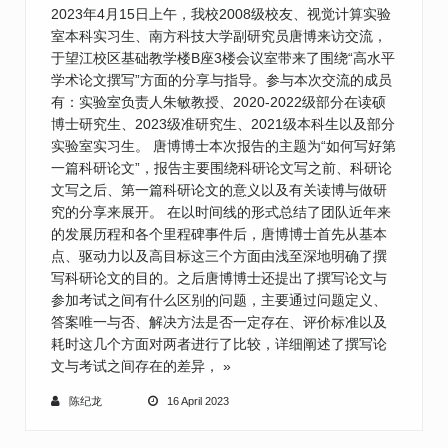
2023年4月15日上午，我校2008级校友、视觉计算实验
室本科实习生、南方科技大学副研究员唐博来访交流，
于望江校区基础教学楼B座3楼会议室带来了围绕“高水平
学术论文撰写”方面的分享与指导。参与本次交流的成员
有：实验室负责人朱敏教授、2020-2022级部分在读硕
博士研究生、2023级准研究生、2021级本科生以及部分
实验室实习生。 唐博博士本次报告的主题为“如何写好第
一篇科研论文”，报告主要围绕科研论文写之前、科研论
文写之后、第一篇科研论文的意义以及有关读博与做研
究的分享来展开。 在以时间线的形式总结了团队近年来
的发展历程和各个里程碑事件后，唐博博士首先从基本
点、驱动力以及高目标这三个方面由浅至深地明确了撰
写科研论文的目的。之后唐博博士还提出了撰写论文与
参加考试之间有什么区别的问题，主要通过问题定义、
答案唯一与否、解决方法是否一定存在、评价标准以及
耗时这几个方面对两者进行了比较，详细阐述了撰写论
文与考试之间存在的差异，
»
陈纪龙
16 April 2023