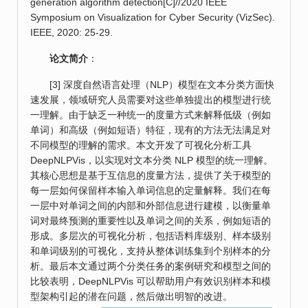
generation algorithm detection[C]//2020 IEEE
Symposium on Visualization for Cyber Security (VizSec).
IEEE, 2020: 25-29.
论文简介
：
[3] 深度自然语言处理（NLP）模型在文本分类方面快
速发展，领域研究人员需要对这些单独提出的模型进行统
一理解。由于缺乏一种统一的度量方式来解释低级（例如
单词）和高级（例如短语）特征，现有的方法无法满足对
不同模型的理解的需求。本文开发了可视化分析工具
DeepNLPVis，以实现对文本分类 NLP 模型的统一理解。
其核心思想是基于互信息的度量方法，提供了关于模型的
每一层如何保留样本输入单词信息的定量解释。我们在每
一层中对单词之间的内部和外部信息进行建模，以衡量单
词对最终预测的重要性以及单词之间的关系，例如短语的
形成。多层次的可视化分析，包括语料库级别、样本级别
和单词级别的可视化，支持从整体训练集到个别样本的分
析。最后本文通过两个分类任务的案例研究和模型之间的
比较表明，DeepNLPVis 可以帮助用户有效识别样本和模
型架构引起的潜在问题，然后做出明智的改进。