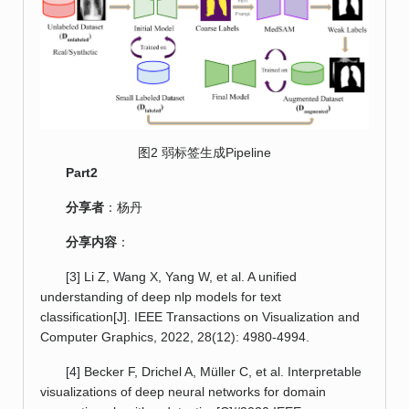
图2 弱标签生成Pipeline
Part2
分享者
：杨丹
分享内容
：
[3] Li Z, Wang X, Yang W, et al. A unified
understanding of deep nlp models for text
classification[J]. IEEE Transactions on Visualization and
Computer Graphics, 2022, 28(12): 4980-4994.
[4] Becker F, Drichel A, Müller C, et al. Interpretable
visualizations of deep neural networks for domain