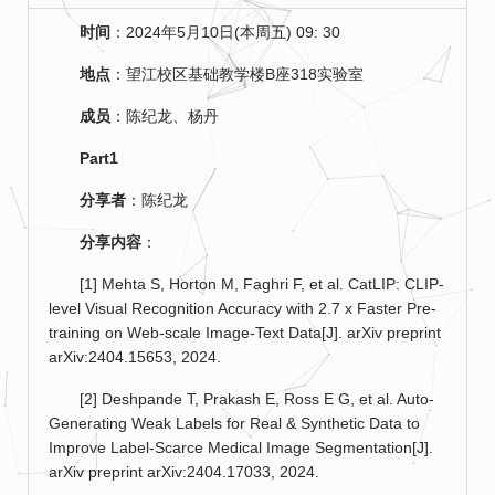
时间
：2024年5月10日(本周五) 09: 30
地点
：望江校区基础教学楼B座318实验室
成员
：陈纪龙、杨丹
Part1
分享者
：陈纪龙
分享内容
：
[1] Mehta S, Horton M, Faghri F, et al. CatLIP: CLIP-
level Visual Recognition Accuracy with 2.7 x Faster Pre-
training on Web-scale Image-Text Data[J]. arXiv preprint
arXiv:2404.15653, 2024.
[2] Deshpande T, Prakash E, Ross E G, et al. Auto-
Generating Weak Labels for Real & Synthetic Data to
Improve Label-Scarce Medical Image Segmentation[J].
arXiv preprint arXiv:2404.17033, 2024.