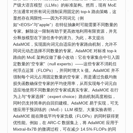
产级大语言模型（LLMs）的标准架构。然而，现有 MoE
方法通常对所有词元强制采用固定的 top-k 路由策略，这
显然存在局限性——因为不同词元（例
如“<EOS>”与“apple”）在特征抽象时可能需要不同数量的
专家。解除这一限制有助于更高效地利用有限资源，并充
分释放模型在下游任务中的潜力。为此，本文提出
AdaMOE，实现面向词元自适应的专家路由机制，允许不
同词元动态选择不同数量的专家。AdaMOE 对标准 top-k
路由的 MoE 架构仅做了极小改动：它在专家集合中引入固
定数量的“空专家”（null experts）——这些专家不消耗任
何浮点运算（FLOPs），并同时增大 k 值。AdaMOE 并不
强制每个词元占用固定数量的空专家，而是通过负载均衡
损失函数确保空专家的平均使用率，从而实现每个词元自
适应地使用不同数量的空专家或真实专家。AdaMOE 在行
为上与“专家选择”（expert choice）路由机制高度相似，
同时仍支持简单的自回归建模。AdaMOE 易于实现，可无
缝应用于预训练的（MoE-）LLM 模型。大量实验表明，
AdaMOE 能在降低平均专家负载（FLOPs）的同时获得更
优性能。例如，在 ARC-C 数据集上，将 AdaMOE 应用于
Mixtral-8x7B 的微调过程，可在减少 14.5% FLOPs 的同