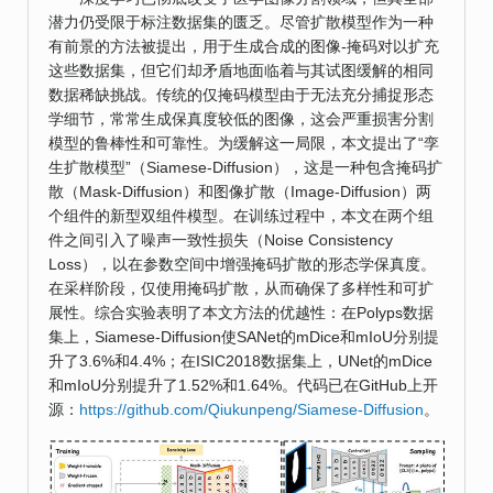
潜力仍受限于标注数据集的匮乏。尽管扩散模型作为一种
有前景的方法被提出，用于生成合成的图像-掩码对以扩充
这些数据集，但它们却矛盾地面临着与其试图缓解的相同
数据稀缺挑战。传统的仅掩码模型由于无法充分捕捉形态
学细节，常常生成保真度较低的图像，这会严重损害分割
模型的鲁棒性和可靠性。为缓解这一局限，本文提出了“孪
生扩散模型”（Siamese-Diffusion），这是一种包含掩码扩
散（Mask-Diffusion）和图像扩散（Image-Diffusion）两
个组件的新型双组件模型。在训练过程中，本文在两个组
件之间引入了噪声一致性损失（Noise Consistency
Loss），以在参数空间中增强掩码扩散的形态学保真度。
在采样阶段，仅使用掩码扩散，从而确保了多样性和可扩
展性。综合实验表明了本文方法的优越性：在Polyps数据
集上，Siamese-Diffusion使SANet的mDice和mIoU分别提
升了3.6%和4.4%；在ISIC2018数据集上，UNet的mDice
和mIoU分别提升了1.52%和1.64%。代码已在GitHub上开
源：
https://github.com/Qiukunpeng/Siamese-Diffusion
。