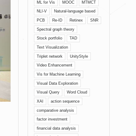
ML for Vis
MOOC
MTMCT
NLI-V
Natural-language based
PCB
Re-ID
Retinex
SNR
Spectral graph theory
Stock portfolio
TAD
Text Visualization
Triplet network
UnityStyle
Video Enhancement
Vis for Machine Learning
Visual Data Exploration
Visual Query
Word Cloud
XAI
action sequence
comparative analysis
factor investment
financial data analysis