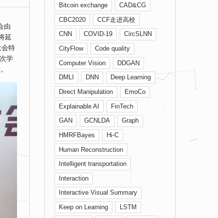
Bitcoin exchange
CAD&CG
CBC2020
CCF走进高校
会由
CNN
COVID-19
CircSLNN
将延
大会特
CityFlow
Code quality
层次学
Computer Vision
DDGAN
告。
DMLI
DNN
Deep Learning
Direct Manipulation
EmoCo
Explainable AI
FinTech
GAN
GCNLDA
Graph
HMRFBayes
Hi-C
Human Reconstruction
Intelligent transportation
Interaction
Interactive Visual Summary
Keep on Learning
LSTM