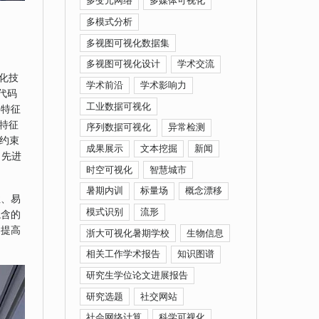
多变元网络
多媒体可视化
多模式分析
多视图可视化数据集
多视图可视化设计
学术交流
化技
学术前沿
学术影响力
代码
工业数据可视化
将特征
特征
序列数据可视化
异常检测
的约束
成果展示
文本挖掘
新闻
了先进
时空可视化
智慧城市
暑期内训
标量场
概念漂移
性、易
模式识别
流形
隐含的
，提高
浙大可视化暑期学校
生物信息
相关工作学术报告
知识图谱
研究生学位论文进展报告
研究选题
社交网站
社会网络计算
科学可视化