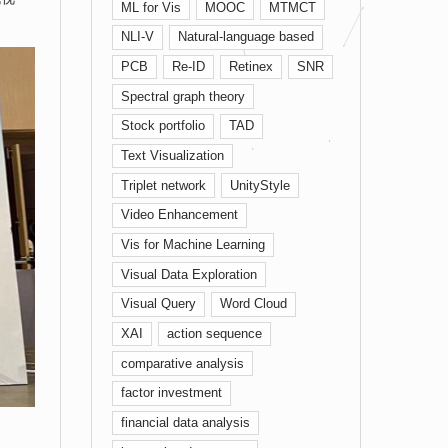
ML for Vis
MOOC
MTMCT
NLI-V
Natural-language based
PCB
Re-ID
Retinex
SNR
Spectral graph theory
Stock portfolio
TAD
Text Visualization
Triplet network
UnityStyle
Video Enhancement
Vis for Machine Learning
Visual Data Exploration
Visual Query
Word Cloud
XAI
action sequence
comparative analysis
factor investment
financial data analysis