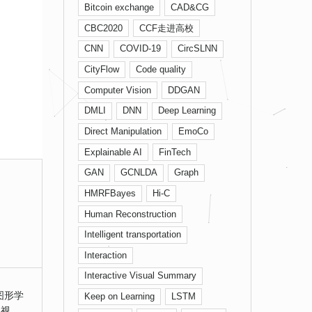
Bitcoin exchange
CAD&CG
CBC2020
CCF走进高校
CNN
COVID-19
CircSLNN
CityFlow
Code quality
Computer Vision
DDGAN
DMLI
DNN
Deep Learning
Direct Manipulation
EmoCo
Explainable AI
FinTech
GAN
GCNLDA
Graph
HMRFBayes
Hi-C
Human Reconstruction
Intelligent transportation
Interaction
Interactive Visual Summary
图形学
Keep on Learning
LSTM
机视