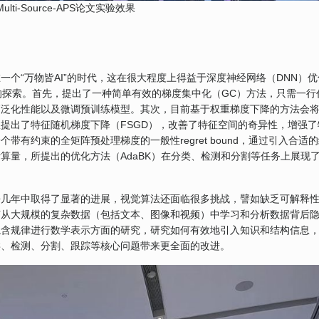
ulti-Source-APS论文实验效果
个“万物皆AI”的时代，这在很大程度上得益于深度神经网络（DNN）优
的探索。首先，提出了一种简单有效的梯度集中化（GC）方法，只需一行
高泛化性能以及微调预训练模型。其次，目前基于权重梯度下降的方法会
提出了特征随机梯度下降（FSGD），改善了特征空间的奇异性，增强了
有约束的全矩阵预处理梯度的一般性regret bound，通过引入合适
算量，所提出的优化方法（AdaBK）在分类、检测和分割等任务上展现
去几年中取得了显著的进展，视觉算法还面临很多挑战，譬如缺乏可解释
何从大规模的复杂数据（包括文本、图像和视频）中学习和分析数据背后
隐含规律进行数学表示方面的研究，研究如何有效地引入知识和结构信息
类、检测、分割、跟踪等核心问题带来更全面的改进。