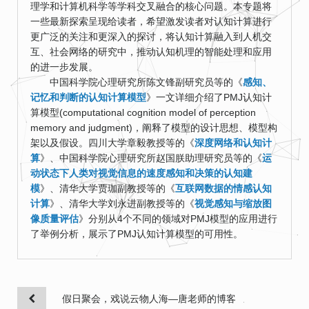
理学和计算机科学等学科交叉融合的核心问题。本专题将
一些最新探索呈现给读者，希望激发读者对认知计算进行
更广泛的关注和更深入的探讨，将认知计算融入到人机交
互、社会网络的研究中，推动认知机理的智能处理和应用
的进一步发展。
中国科学院心理研究所陈文锋副研究员等的《
感知、
记忆和判断的认知计算模型
》一文详细介绍了PMJ认知计
算模型(computational cognition model of perception
memory and judgment)，阐释了模型的设计思想、模型构
架以及假设。四川大学章毅教授等的《
深度网络和认知计
算
》、中国科学院心理研究所赵国朕助理研究员等的《
运
动状态下人类对视觉信息的速度感知和决策的认知建
模
》、清华大学贾珈副教授等的《
互联网数据的情感认知
计算
》、清华大学刘永进副教授等的《
视觉感知与缩放图
像质量评估
》分别从4个不同的领域对PMJ模型的应用进行
了举例分析，展示了PMJ认知计算模型的可用性。
假日聚会，戏说云物人海—唐老师的博客