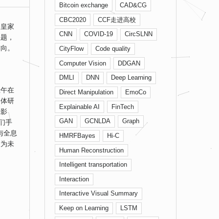
Bitcoin exchange
CAD&CG
CBC2020
CCF走进高校
的皇家
CNN
COVID-19
CircSLNN
主题，
方向。
CityFlow
Code quality
Computer Vision
DDGAN
DMLI
DNN
Deep Learning
上午在
Direct Manipulation
EmoCo
媒体研
Explainable AI
FinTech
光影
GAN
GCNLDA
Graph
们手
与全息
HMRFBayes
Hi-C
更为未
Human Reconstruction
Intelligent transportation
Interaction
Interactive Visual Summary
Keep on Learning
LSTM