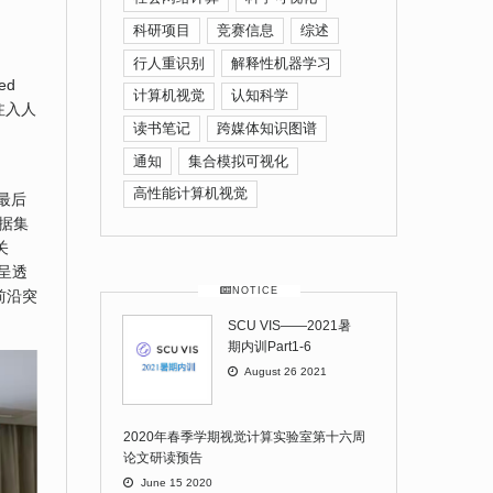
科研项目
竞赛信息
综述
行人重识别
解释性机器学习
ed
计算机视觉
认知科学
述注入人
读书笔记
跨媒体知识图谱
通知
集合模拟可视化
高性能计算机视觉
最后
据集
关
呈透
NOTICE
前沿突
SCU VIS——2021暑
期内训Part1-6
August 26 2021
2020年春季学期视觉计算实验室第十六周
论文研读预告
June 15 2020