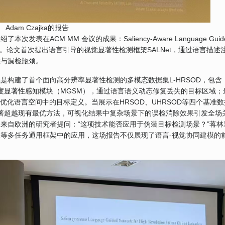
Adam Czajka的报告
在ACM MM 会议的成果：Saliency-Aware Language Guid
Object Detection。论文首次提出语言引导的视觉显著性检测框架SALNet，通过语言描
检与漏检瓶颈。
是构建了首个面向高分辨率显著性检测的多模态数据集L-HRSOD，包含
多粒度显著性感知模块（MGSM），通过语言语义动态修复丢失的目标区域；
优化语言空间中的目标定义。当展示在HRSOD、UHRSOD等四个基准数
标上显著超越现有最优方法，可视化结果中复杂场景下的误检消除效果引发全场
来自欧洲的研究者提问：“这项技术能否应用于伪装目标检测场景？”蒋林
等多任务通用框架中的应用，这场报告不仅展现了语言-视觉协同建模的