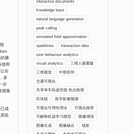
interactive documents
knowledge base
natural language generation
peak calling
simulated ﬁeld approximation
场报
sparklines
transaction data
am
user behaviour analytics
频的播
visual analytics
三维人脸重建
标签即
力让在
三维视觉
中期答辩
，多
交通可视化
一步
共享单车轨迹挖掘 热点检测
数据集
区块链
医学影像预测
可视化可用性理论
可视化推荐
展已成
觉系统
可解释机器学习模型
图像增强
图像生成
图像融合
域差