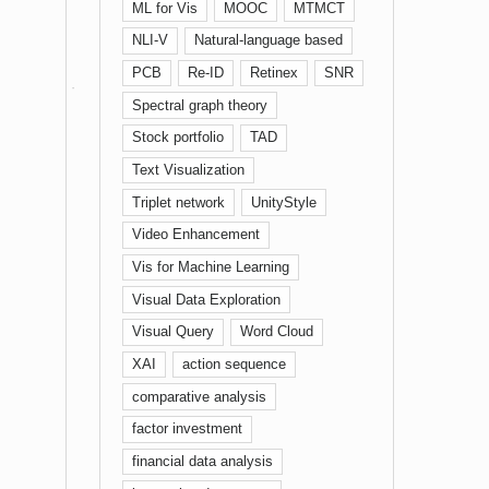
ML for Vis
MOOC
MTMCT
NLI-V
Natural-language based
PCB
Re-ID
Retinex
SNR
Spectral graph theory
Stock portfolio
TAD
Text Visualization
Triplet network
UnityStyle
Video Enhancement
Vis for Machine Learning
Visual Data Exploration
Visual Query
Word Cloud
XAI
action sequence
comparative analysis
factor investment
financial data analysis