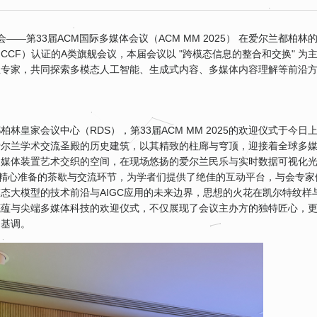
会——第33届ACM国际多媒体会议（ACM MM 2025） 在爱尔兰都柏林
CF）认证的A类旗舰会议，本届会议以 "跨模态信息的整合和交换" 为
业专家，共同探索多模态人工智能、生成式内容、多媒体内容理解等前沿
皇家会议中心（RDS），第33届ACM MM 2025的欢迎仪式于今日
爱尔兰学术交流圣殿的历史建筑，以其精致的柱廊与穹顶，迎接着全球多
多媒体装置艺术交织的空间，在现场悠扬的爱尔兰民乐与实时数据可视化
。精心准备的茶歇与交流环节，为学者们提供了绝佳的互动平台，与会专家
态大模型的技术前沿与AIGC应用的未来边界，思想的火花在凯尔特纹样
底蕴与尖端多媒体科技的欢迎仪式，不仅展现了会议主办方的独特匠心，
的基调。