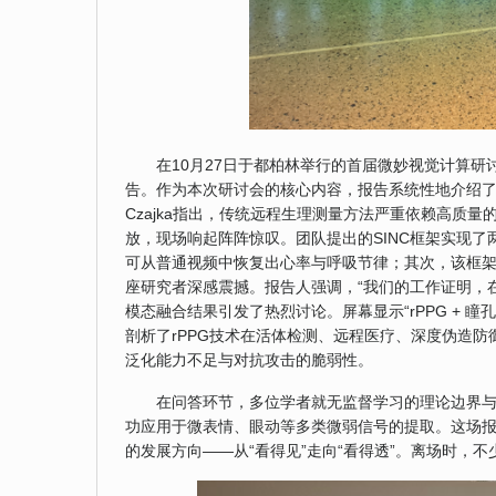
在10月27日于都柏林举行的首届微妙视觉计算研讨会
告。作为本次研讨会的核心内容，报告系统性地介绍了
Czajka指出，传统远程生理测量方法严重依赖高质
放，现场响起阵阵惊叹。团队提出的SINC框架实现
可从普通视频中恢复出心率与呼吸节律；其次，该框
座研究者深感震撼。报告人强调，“我们的工作证明，
模态融合结果引发了热烈讨论。屏幕显示“rPPG + 瞳
剖析了rPPG技术在活体检测、远程医疗、深度伪造
泛化能力不足与对抗攻击的脆弱性。
在问答环节，多位学者就无监督学习的理论边界
功应用于微表情、眼动等多类微弱信号的提取。这场
的发展方向——从“看得见”走向“看得透”。离场时，