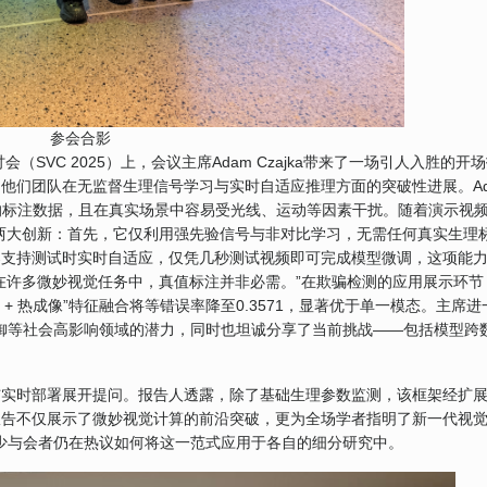
参会合影
（SVC 2025）上，会议主席Adam Czajka带来了一场引人入胜的开
他们团队在无监督生理信号学习与实时自适应推理方面的突破性进展。Ad
量的标注数据，且在真实场景中容易受光线、运动等因素干扰。随着演示视
了两大创新：首先，它仅利用强先验信号与非对比学习，无需任何真实生理
架支持测试时实时自适应，仅凭几秒测试视频即可完成模型微调，这项能
在许多微妙视觉任务中，真值标注并非必需。”在欺骗检测的应用展示环节
孔 + 热成像”特征融合将等错误率降至0.3571，显著优于单一模态。主席进
防御等社会高影响领域的潜力，同时也坦诚分享了当前挑战——包括模型跨
与实时部署展开提问。报告人透露，除了基础生理参数监测，该框架经扩
报告不仅展示了微妙视觉计算的前沿突破，更为全场学者指明了新一代视
不少与会者仍在热议如何将这一范式应用于各自的细分研究中。