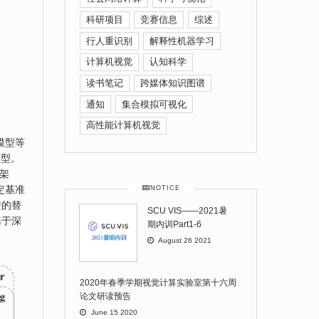
科研项目
竞赛信息
综述
行人重识别
解释性机器学习
计算机视觉
认知科学
h
读书笔记
跨媒体知识图谱
通知
集合模拟可视化
高性能计算机视觉
模型等
模型。
架
定基准
NOTICE
进的替
SCU VIS——2021暑
基于深
期内训Part1-6
August 26 2021
2020年春季学期视觉计算实验室第十六周
论文研读预告
June 15 2020