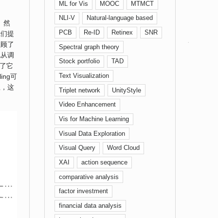
ML for Vis
MOOC
MTMCT
NLI-V
Natural-language based
。然
PCB
Re-ID
Retinex
SNR
我们提
回顾了
Spectral graph theory
地从调
Stock portfolio
TAD
定了它
Text Visualization
ng可
互，这
Triplet network
UnityStyle
Video Enhancement
Vis for Machine Learning
Visual Data Exploration
Visual Query
Word Cloud
XAI
action sequence
comparative analysis
factor investment
financial data analysis