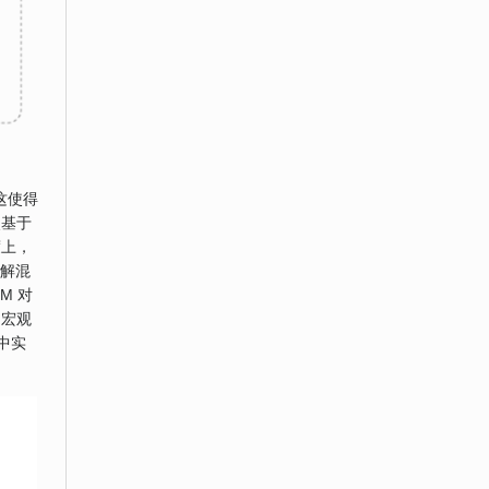
这使得
点基于
度上，
分解混
M 对
和宏观
中实