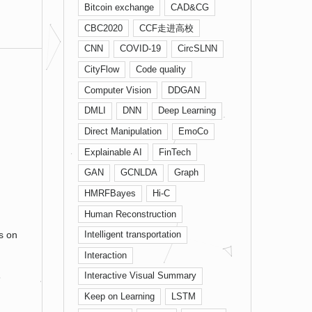
Bitcoin exchange
CAD&CG
CBC2020
CCF走进高校
CNN
COVID-19
CircSLNN
CityFlow
Code quality
Computer Vision
DDGAN
DMLI
DNN
Deep Learning
Direct Manipulation
EmoCo
Explainable AI
FinTech
GAN
GCNLDA
Graph
HMRFBayes
Hi-C
Human Reconstruction
s on
Intelligent transportation
Interaction
Interactive Visual Summary
3
Keep on Learning
LSTM