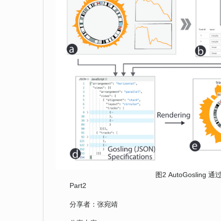
图2 AutoGosl
Part2
分享者：张宛靖