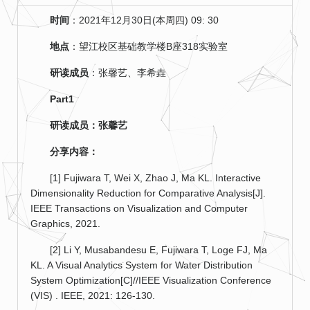
时间
：2021年12月30日(本周四) 09: 30
地点
：望江校区基础教学楼B座318实验室
研读成员
：张馨艺、李希垚
Part1
研读成员：张馨艺
分享内容：
[1] Fujiwara T, Wei X, Zhao J, Ma KL. Interactive
Dimensionality Reduction for Comparative Analysis[J].
IEEE Transactions on Visualization and Computer
Graphics, 2021.
[2] Li Y, Musabandesu E, Fujiwara T, Loge FJ, Ma
KL. A Visual Analytics System for Water Distribution
System Optimization[C]//IEEE Visualization Conference
(VIS) . IEEE, 2021: 126-130.