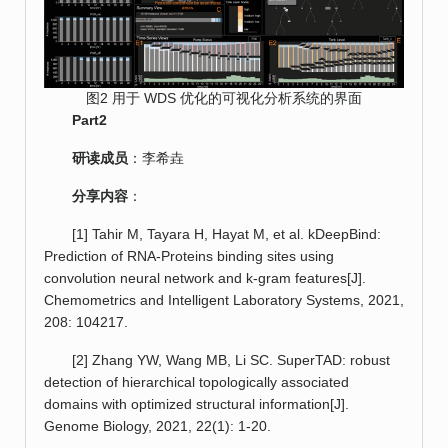
图2 用于 WDS 优化的可视化分析系统的界面
Part2
研读成员
：李希垚
分享内容
：
[1] Tahir M, Tayara H, Hayat M, et al. kDeepBind:
Prediction of RNA-Proteins binding sites using
convolution neural network and k-gram features[J].
Chemometrics and Intelligent Laboratory Systems, 2021,
208: 104217.
[2] Zhang YW, Wang MB, Li SC. SuperTAD: robust
detection of hierarchical topologically associated
domains with optimized structural information[J].
Genome Biology, 2021, 22(1): 1-20.